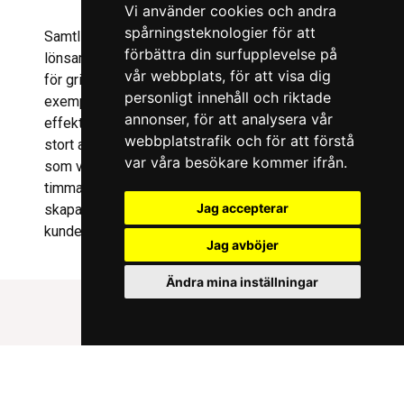
Vi använder cookies och andra
spårningsteknologier för att
Samtliga funktioner i Pigxcel leder till en ökad
förbättra din surfupplevelse på
lönsamhet och en betydligt smidigare arbetsdag
vår webbplats, för att visa dig
för grisuppfödarna. Denna SaaS-tjänst är ett
personligt innehåll och riktade
exempel på hur vi skapar appar med fokus på
annonser, för att analysera vår
effekt och lönsamhet. Sedan 2010 har vi byggt ett
webbplatstrafik och för att förstå
stort antal appar med hjälp av vår egen plattform,
var våra besökare kommer ifrån.
som vi har utvecklat och använt i över 10 000
timmar. För oss finns inga omöjliga uppdrag – vi
Jag accepterar
skapar appar som ger fantastiska resultat för våra
kunder.
Jag avböjer
Ändra mina inställningar
Information om projektet