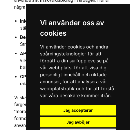
använda sitt friskvårdsbidrag i vardagen. Här är
några av de funktioner vi byggde in:
Inloggning med BankID
, vilket garanterar
Vi använder oss av
säkerhet och användarvänlighet.
cookies
Betallösningar
med Klarna, Swish och kort via
Stripe för maximal flexibilitet.
Vi använder cookies och andra
API-integration
med Intersports system,
spårningsteknologier för att
vilket gör att användare kan lösa in sina
förbättra din surfupplevelse på
belöningar smidigt.
vår webbplats, för att visa dig
personligt innehåll och riktade
GPS-tracking
som registrerar motion och
annonser, för att analysera vår
räknar varje aktivitet korrekt.
webbplatstrafik och för att förstå
var våra besökare kommer ifrån.
Vi skapade en lekfull och modern design med
färger som orange och grönt för att spegla
Jag accepterar
"morotstemat". Med ett tydligt och stilrent
formspråk är appen både snygg och lätt att
Jag avböjer
använda, vilket skapar en riktigt bra