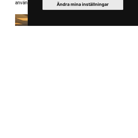
användarupplevelse.
Ändra mina inställningar
Resultatet
Moverot är nu lanserad och redo att hjälpa
användare att ta vara på sitt friskvårdsbidrag på
ett smidigt och motiverande sätt – en app som
både inspirerar till mer träning och förenklar