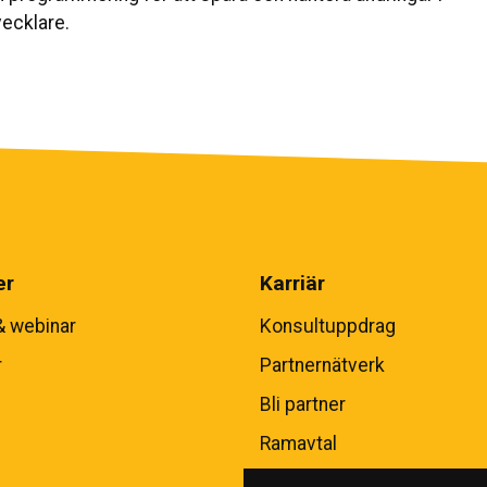
ecklare.
er
Karriär
& webinar
Konsultuppdrag
r
Partnernätverk
Bli partner
Ramavtal