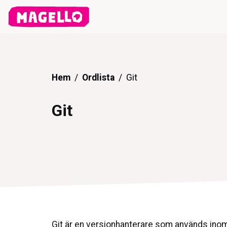
Hem
Ordlista
Git
Git
Git är en versionhanterare som används inom