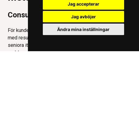
Jag accepterar
Consulting
Jag avböjer
Ändra mina inställningar
För kunder i behov av kompetensförstärkning bidrar vi
med resurskonsulter och agila team. Alla konsulter är
seniora it-konsulter med stor erfarenhet av dina
problemställningar. Bredden är vår styrka och
tillsammans kan vi alltid hjälpa dig att hitta rätt
kompetens för varje uppdrag. Med en konsult får
Magello Consulting
får du stöd i hela
utvecklingsprocessen.
Solutions - Långsiktig utveckling
Magello Solutions
är vårt erbjudande där det finns ett
kontinuerligt behov av utveckling men du önskar att
Magello hanterar allt. Med ett dynamiskt teambaserat
upplägg anpassar vi teamet i storlek och kompetens