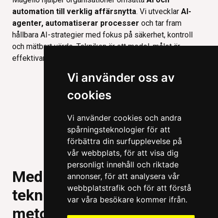
automation till verklig affärsnytta
. Vi utvecklar
AI-
agenter, automatiserar processer
och tar fram
hållbara AI-strategier med fokus på säkerhet, kontroll
och mätbart värde. Tekniken är ett medel, målet är
effektivare affärer och bättre kundupplevelser.
Vi använder oss av
Läs mer om AI & Automation
cookies
Vi använder cookies och andra
spårningsteknologier för att
förbättra din surfupplevelse på
vår webbplats, för att visa dig
personligt innehåll och riktade
Med starka team, modern
annonser, för att analysera vår
webbplatstrafik och för att förstå
teknik och effektiva
var våra besökare kommer ifrån.
metoder når vi målet