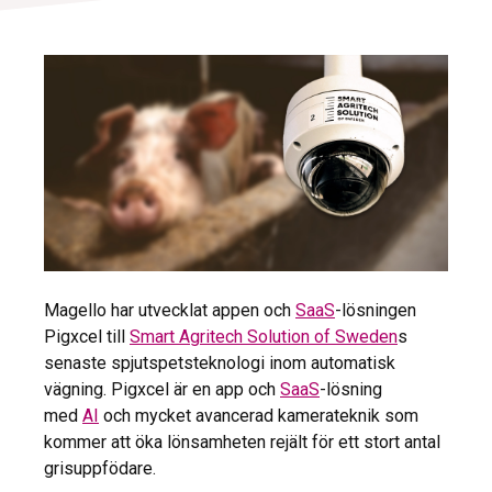
Magello har utvecklat appen och
SaaS
-lösningen
Pigxcel till
Smart Agritech Solution of Sweden
s
senaste spjutspetsteknologi inom automatisk
vägning. Pigxcel är en app och
SaaS
-lösning
med
AI
och mycket avancerad kamerateknik som
kommer att öka lönsamheten rejält för ett stort antal
grisuppfödare.