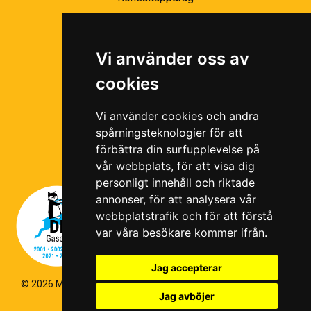
Partnernätverk
Bli partner
Vi använder oss av
Ramavtal
cookies
Följ oss i våra sociala medier!
Vi använder cookies och andra
spårningsteknologier för att
förbättra din surfupplevelse på
vår webbplats, för att visa dig
personligt innehåll och riktade
annonser, för att analysera vår
webbplatstrafik och för att förstå
var våra besökare kommer ifrån.
Jag accepterar
© 2026 Magello |
Cookiepolicy
|
Hantering av personuppgifter
|
Jag avböjer
Kvalitets- och miljöpolicy
|
Visselblås