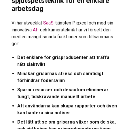
spjutspetsteknik för en enklare
arbetsdag
Vi har utvecklat
SaaS
-tjänsten Pigxcel och med sin
innovativa
AI
- och kamerateknik har vi försett den
med en mängd smarta funktioner som tillsammans
gör:
Det enklare för grisproducenter att träffa
rätt slaktvikt
Minskar grisarnas stress och samtidigt
förhindrar fodersvinn
Sparar resurser och dessutom eliminerar
tungt, tidskrävande manuellt arbete
Att användarna kan skapa rapporter och även
kan hantera sina notiser
Det lätt att se om grisarna växer som de ska,
och vid behov kan grisproducenterna även