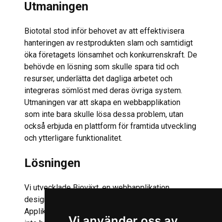
Utmaningen
Biototal stod inför behovet av att effektivisera
hanteringen av restprodukten slam och samtidigt
öka företagets lönsamhet och konkurrenskraft. De
behövde en lösning som skulle spara tid och
resurser, underlätta det dagliga arbetet och
integreras sömlöst med deras övriga system.
Utmaningen var att skapa en webbapplikation
som inte bara skulle lösa dessa problem, utan
också erbjuda en plattform för framtida utveckling
och ytterligare funktionalitet.
Lösningen
Vi utvecklade Bioväxt, en webbapplikation
designad för att möta alla Biototals behov.
Applikationen är en problemlösare av rang, som
Vi använder oss av