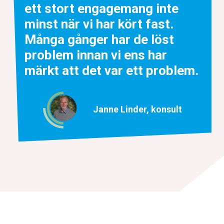
ett stort engagemang inte
minst när vi har kört fast.
Många gånger har de löst
problem innan vi ens har
märkt att det var ett problem.
Janne Linder, konsult