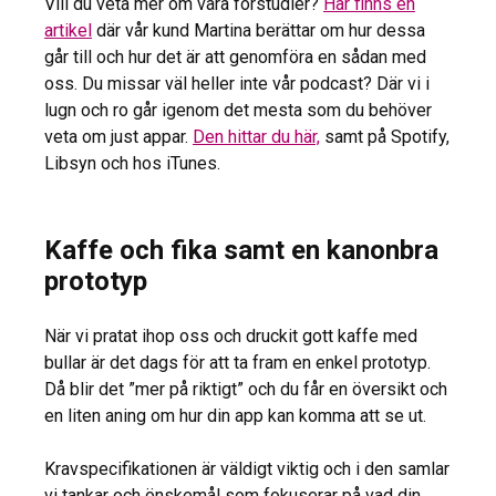
Vill du veta mer om våra förstudier?
Här finns en
artikel
där vår kund Martina berättar om hur dessa
går till och hur det är att genomföra en sådan med
oss. Du missar väl heller inte vår podcast? Där vi i
lugn och ro går igenom det mesta som du behöver
veta om just appar.
Den hittar du här,
samt på Spotify,
Libsyn och hos iTunes.
Kaffe och fika samt en kanonbra
prototyp
När vi pratat ihop oss och druckit gott kaffe med
bullar är det dags för att ta fram en enkel prototyp.
Då blir det ”mer på riktigt” och du får en översikt och
en liten aning om hur din app kan komma att se ut.
Kravspecifikationen är väldigt viktig och i den samlar
vi tankar och önskemål som fokuserar på vad din