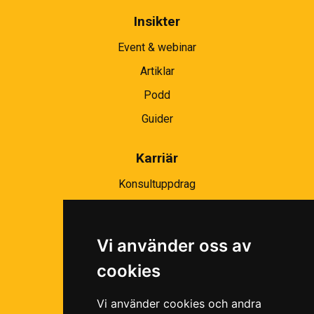
Insikter
Event & webinar
Artiklar
Podd
Guider
Karriär
Konsultuppdrag
Partnernätverk
Bli partner
Vi använder oss av
Ramavtal
cookies
Följ oss i våra sociala medier!
Vi använder cookies och andra