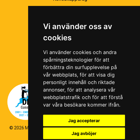
Partnernätverk
Bli partner
Vi använder oss av
Ramavtal
cookies
Följ oss i våra sociala medier!
Vi använder cookies och andra
spårningsteknologier för att
förbättra din surfupplevelse på
vår webbplats, för att visa dig
personligt innehåll och riktade
annonser, för att analysera vår
webbplatstrafik och för att förstå
var våra besökare kommer ifrån.
Jag accepterar
© 2026 Magello |
Cookiepolicy
|
Hantering av personuppgifter
|
Jag avböjer
Kvalitets- och miljöpolicy
|
Visselblås