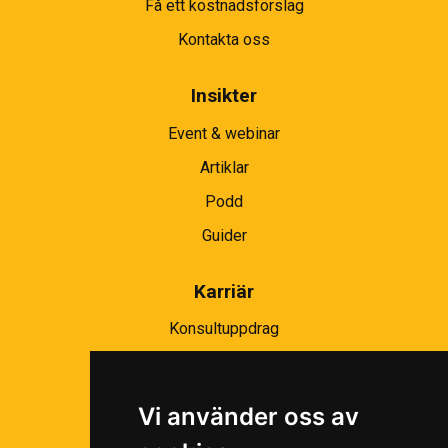
Få ett kostnadsförslag
Kontakta oss
Insikter
Event & webinar
Artiklar
Podd
Guider
Karriär
Konsultuppdrag
Partnernätverk
Bli partner
Vi använder oss av
Ramavtal