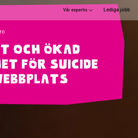
Lediga jobb
Vår expertis
ro
ft och ökad
et för Suicide
webbplats