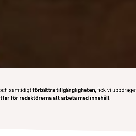
och samtidigt
förbättra tillgängligheten
, fick vi uppdrag
ttar för redaktörerna att arbeta med innehåll
.