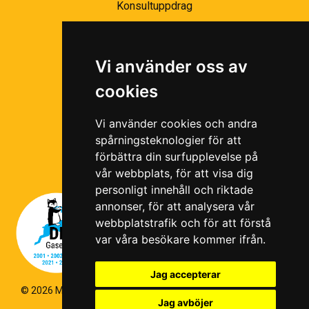
Konsultuppdrag
Partnernätverk
Bli partner
Vi använder oss av
Ramavtal
cookies
Följ oss i våra sociala medier!
Vi använder cookies och andra
spårningsteknologier för att
förbättra din surfupplevelse på
vår webbplats, för att visa dig
personligt innehåll och riktade
annonser, för att analysera vår
webbplatstrafik och för att förstå
var våra besökare kommer ifrån.
Jag accepterar
© 2026 Magello |
Cookiepolicy
|
Hantering av personuppgifter
|
Jag avböjer
Kvalitets- och miljöpolicy
|
Visselblås