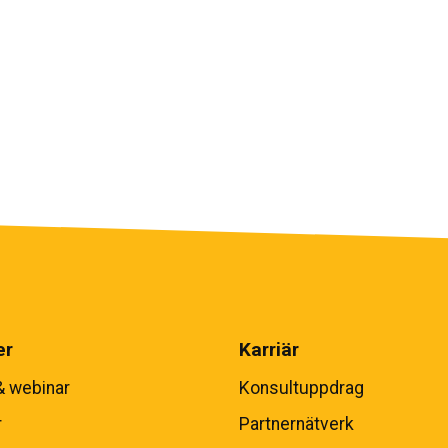
er
Karriär
& webinar
Konsultuppdrag
r
Partnernätverk