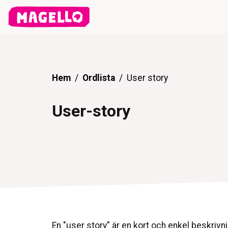
Hem
Ordlista
User story
User-story
En "user story" är en kort och enkel beskrivni