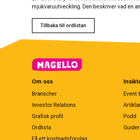
mjukvaruutveckling. Den beskriver vad en an
Tillbaka till ordlistan
Om oss
Insikt
Branscher
Event 
Investor Relations
Artikla
Grafisk profil
Podd
Ordlista
Guider
Få ett kostnadsförslag