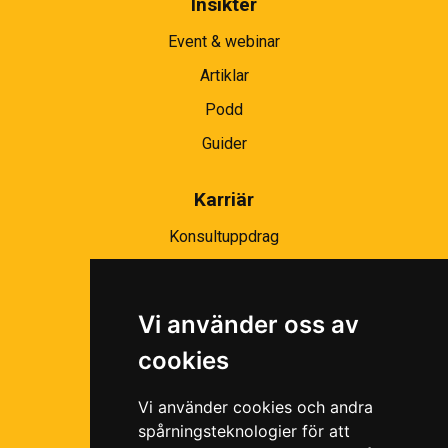
Insikter
Event & webinar
Artiklar
Podd
Guider
Karriär
Konsultuppdrag
Partnernätverk
Bli partner
Vi använder oss av
Ramavtal
cookies
Följ oss i våra sociala medier!
Vi använder cookies och andra
spårningsteknologier för att