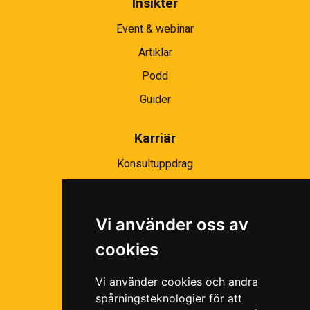
Insikter
Event & webinar
Artiklar
Podd
Guider
Karriär
Konsultuppdrag
Partnernätverk
Bli partner
Vi använder oss av
Ramavtal
cookies
Följ oss i våra sociala medier!
Vi använder cookies och andra
spårningsteknologier för att