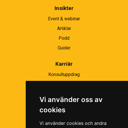
Insikter
Event & webinar
Artiklar
Podd
Guider
Karriär
Konsultuppdrag
Partnernätverk
Bli partner
Vi använder oss av
Ramavtal
cookies
Följ oss i våra sociala medier!
Vi använder cookies och andra