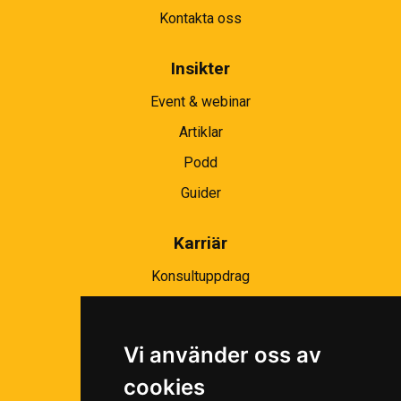
Kontakta oss
Insikter
Event & webinar
Artiklar
Podd
Guider
Karriär
Konsultuppdrag
Partnernätverk
Bli partner
Vi använder oss av
Ramavtal
cookies