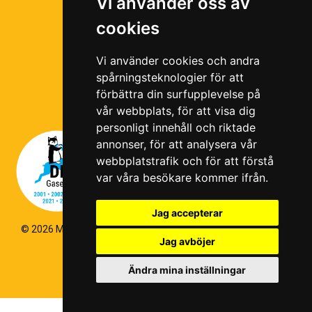
Vi använder oss av
Ramavtal
cookies
Följ oss i våra sociala medier!
Vi använder cookies och andra
spårningsteknologier för att
förbättra din surfupplevelse på
vår webbplats, för att visa dig
personligt innehåll och riktade
annonser, för att analysera vår
webbplatstrafik och för att förstå
var våra besökare kommer ifrån.
Jag accepterar
© 2026 Magello |
Cookiepolicy
|
Hantering av personuppgifter
|
Jag avböjer
Kvalitets- och miljöpolicy
|
Visselblås
Ändra mina inställningar