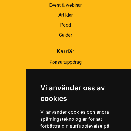
Event & webinar
Artiklar
Podd
Guider
Karriär
Konsultuppdrag
Partnernätverk
Bli partner
Vi använder oss av
Ramavtal
cookies
Följ oss i våra sociala medier!
Vi använder cookies och andra
spårningsteknologier för att
förbättra din surfupplevelse på