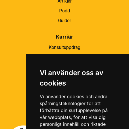
Artiklar
Podd
Guider
Karriär
Konsultuppdrag
Partnernätverk
Bli partner
Vi använder oss av
Ramavtal
cookies
Följ oss i våra sociala medier!
Vi använder cookies och andra
spårningsteknologier för att
förbättra din surfupplevelse på
vår webbplats, för att visa dig
personligt innehåll och riktade