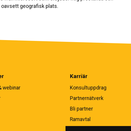
a, oavsett geografisk plats.
er
Karriär
& webinar
Konsultuppdrag
r
Partnernätverk
Bli partner
Ramavtal