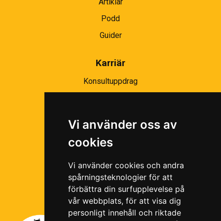
Artiklar
Podd
Guider
Karriär
Konsultuppdrag
Partnernätverk
Bli partner
Vi använder oss av
Ramavtal
cookies
Följ oss i våra sociala medier!
Vi använder cookies och andra
spårningsteknologier för att
förbättra din surfupplevelse på
vår webbplats, för att visa dig
personligt innehåll och riktade