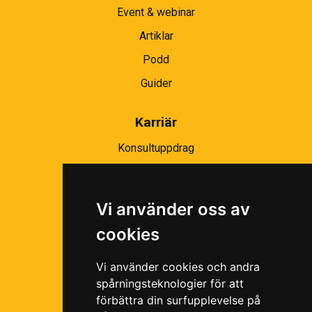
Event & webinar
Artiklar
Podd
Guider
Karriär
Konsultuppdrag
Partnernätverk
Bli partner
Vi använder oss av
Ramavtal
cookies
Följ oss i våra sociala medier!
Vi använder cookies och andra
spårningsteknologier för att
förbättra din surfupplevelse på