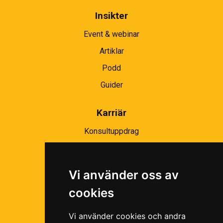
Insikter
Event & webinar
Artiklar
Podd
Guider
Karriär
Konsultuppdrag
Partnernätverk
Bli partner
Vi använder oss av
Ramavtal
cookies
Följ oss i våra sociala medier!
Vi använder cookies och andra