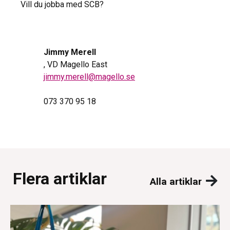
Vill du jobba med SCB?
Jimmy Merell
, VD Magello East
jimmy.merell@magello.se
073 370 95 18
Flera artiklar
Alla artiklar