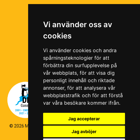
Partnernätverk
Bli partner
Vi använder oss av
Ramavtal
cookies
Följ oss i våra sociala medier!
Vi använder cookies och andra
spårningsteknologier för att
förbättra din surfupplevelse på
vår webbplats, för att visa dig
personligt innehåll och riktade
annonser, för att analysera vår
webbplatstrafik och för att förstå
var våra besökare kommer ifrån.
Jag accepterar
© 2026 Magello |
Cookiepolicy
|
Hantering av personuppgifter
|
Jag avböjer
Kvalitets- och miljöpolicy
|
Visselblås