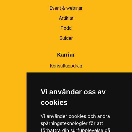
Event & webinar
Artiklar
Podd
Guider
Karriär
Konsultuppdrag
Partnernätverk
Bli partner
Vi använder oss av
Ramavtal
cookies
Följ oss i våra sociala medier!
Vi använder cookies och andra
spårningsteknologier för att
förbättra din surfupplevelse på