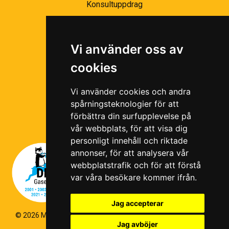
Konsultuppdrag
Partnernätverk
Bli partner
Vi använder oss av
Ramavtal
cookies
Följ oss i våra sociala medier!
Vi använder cookies och andra
spårningsteknologier för att
förbättra din surfupplevelse på
vår webbplats, för att visa dig
personligt innehåll och riktade
annonser, för att analysera vår
webbplatstrafik och för att förstå
var våra besökare kommer ifrån.
Jag accepterar
© 2026 Magello |
Cookiepolicy
|
Hantering av personuppgifter
|
Jag avböjer
Kvalitets- och miljöpolicy
|
Visselblås