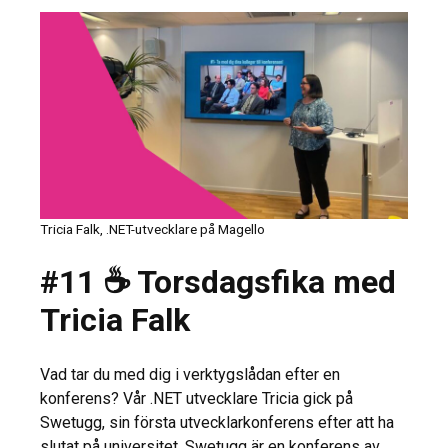
Tricia Falk, .NET-utvecklare på Magello
#11 ☕ Torsdagsfika med
Tricia Falk
Vad tar du med dig i verktygslådan efter en
konferens? Vår .NET utvecklare Tricia gick på
Swetugg, sin första utvecklarkonferens efter att ha
slutat på universitet. Swetugg är en konferens av