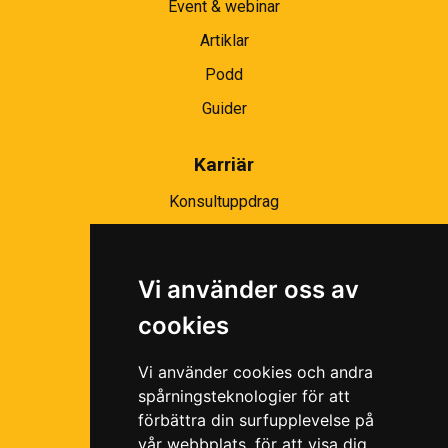
Event & webinar
Artiklar
Podd
Guider
Karriär
Konsultuppdrag
Partnernätverk
Bli partner
Vi använder oss av
Ramavtal
cookies
Följ oss i våra sociala medier!
Vi använder cookies och andra
spårningsteknologier för att
förbättra din surfupplevelse på
vår webbplats, för att visa dig