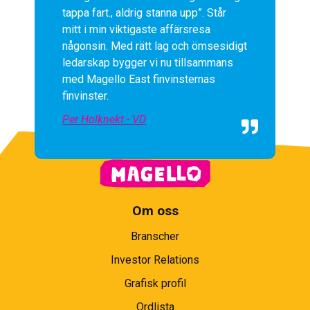
tappa fart., aldrig stanna upp”. Står 
mitt i min viktigaste affärsresa 
någonsin. Med rätt lag och ömsesidigt 
ledarskap bygger vi nu tillsammans 
med Magello East finvinsternas 
finvinster.
Per Holknekt - VD
Om oss
Branscher
Investor Relations
Grafisk profil
Ordlista