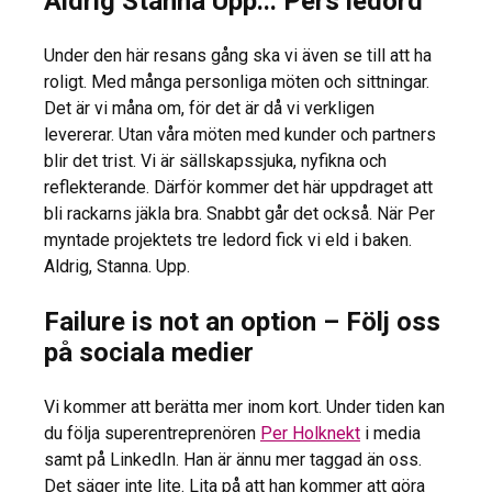
Aldrig Stanna Upp... Pers ledord
Under den här resans gång ska vi även se till att ha
roligt. Med många personliga möten och sittningar.
Det är vi måna om, för det är då vi verkligen
levererar. Utan våra möten med kunder och partners
blir det trist. Vi är sällskapssjuka, nyfikna och
reflekterande. Därför kommer det här uppdraget att
bli rackarns jäkla bra. Snabbt går det också. När Per
myntade projektets tre ledord fick vi eld i baken.
Aldrig, Stanna. Upp.
Failure is not an option – Följ oss
på sociala medier
Vi kommer att berätta mer inom kort. Under tiden kan
du följa superentreprenören
Per Holknekt
i media
samt på LinkedIn. Han är ännu mer taggad än oss.
Det säger inte lite. Lita på att han kommer att göra