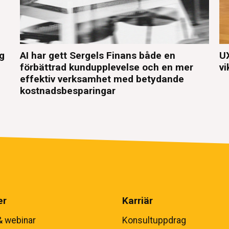
eg
AI har gett Sergels Finans både en
UX
förbättrad kundupplevelse och en mer
vi
effektiv verksamhet med betydande
kostnadsbesparingar
er
Karriär
& webinar
Konsultuppdrag