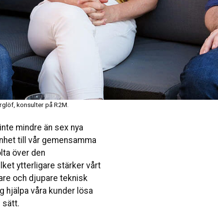
rglöf, konsulter på R2M.
inte mindre än sex nya
enhet till vår gemensamma
olta över den
ket ytterligare stärker vårt
re och djupare teknisk
g hjälpa våra kunder lösa
 sätt.