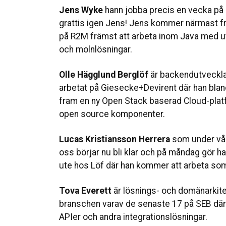
Jens Wyke
hann jobba precis en vecka på 
grattis igen Jens! Jens kommer närmast f
på R2M främst att arbeta inom Java med u
och molnlösningar.
Olle Hägglund Berglöf
är backendutveckla
arbetat på Giesecke+Devirent där han bland
fram en ny Open Stack baserad Cloud-plat
open source komponenter.
Lucas Kristiansson Herrera
som under vår
oss börjar nu bli klar och på måndag gör ha
ute hos Löf där han kommer att arbeta s
Tova Everett
är lösnings- och domänarkite
branschen varav de senaste 17 på SEB där
APIer och andra integrationslösningar.