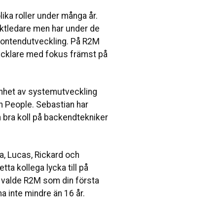
lika roller under många år.
ektledare men har under de
frontendutveckling. På R2M
ecklare med fokus främst på
enhet av systemutveckling
 People. Sebastian har
 bra koll på backendtekniker
a, Lucas, Rickard och
ta kollega lycka till på
u valde R2M som din första
a inte mindre än 16 år.