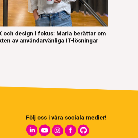
 och design i fokus: Maria berättar om
kten av användarvänliga IT-lösningar
Följ oss i våra sociala medier!