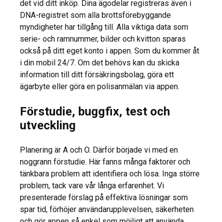
det vid ditt inköp. Dina ägodelar registreras även i
DNA-registret som alla brottsförebyggande
myndigheter har tillgång till. Alla viktiga data som
serie- och ramnummer, bilder och kvitton sparas
också på ditt eget konto i appen. Som du kommer åt
i din mobil 24/7. Om det behövs kan du skicka
information till ditt försäkringsbolag, göra ett
ägarbyte eller göra en polisanmälan via appen.
Förstudie, buggfix, test och
utveckling
Planering är A och O. Därför började vi med en
noggrann förstudie. Här fanns många faktorer och
tänkbara problem att identifiera och lösa. Inga större
problem, tack vare vår långa erfarenhet. Vi
presenterade förslag på effektiva lösningar som
spar tid, förhöjer användarupplevelsen, säkerheten
och gör appen så enkel som möjligt att använda.