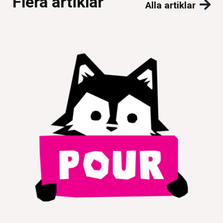
Flera artiklar
Alla artiklar