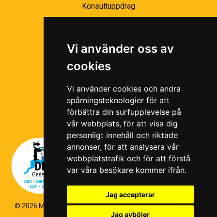
Konsultuppdrag
Partnernätverk
Bli partner
Vi använder oss av
Ramavtal
cookies
Följ oss i våra sociala medier!
Vi använder cookies och andra
spårningsteknologier för att
förbättra din surfupplevelse på
vår webbplats, för att visa dig
personligt innehåll och riktade
annonser, för att analysera vår
webbplatstrafik och för att förstå
var våra besökare kommer ifrån.
Jag accepterar
© 2026 Magello |
Cookiepolicy
|
Hantering av personuppgifter
|
Jag avböjer