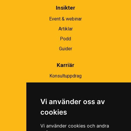
Insikter
Event & webinar
Artiklar
Podd
Guider
Karriär
Konsultuppdrag
Partnernätverk
Bli partner
Vi använder oss av
Ramavtal
cookies
Följ oss i våra sociala medier!
Vi använder cookies och andra