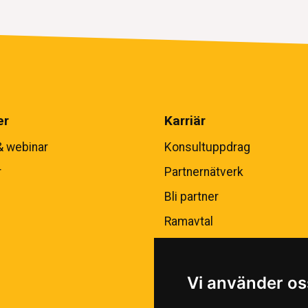
er
Karriär
& webinar
Konsultuppdrag
r
Partnernätverk
Bli partner
Ramavtal
Vi använder os