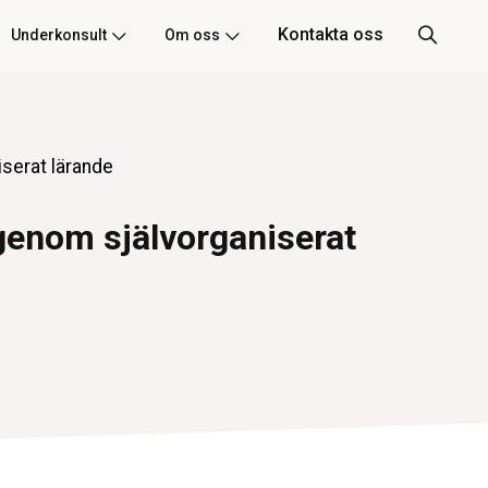
Kontakta oss
Underkonsult
Om oss
serat lärande
genom självorganiserat