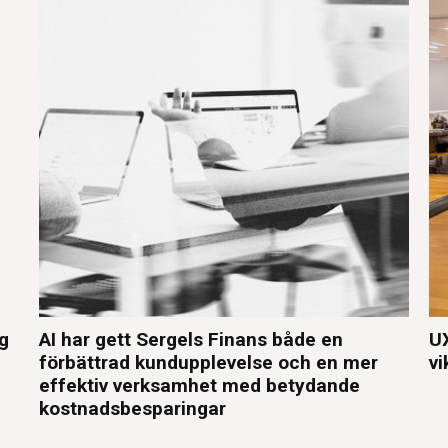
eg
AI har gett Sergels Finans både en
UX
förbättrad kundupplevelse och en mer
vi
effektiv verksamhet med betydande
kostnadsbesparingar