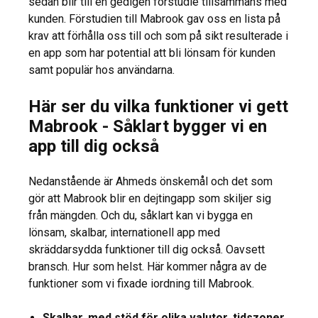
sedan blir till en gedigen förstudie tillsammans med
kunden. Förstudien till Mabrook gav oss en lista på
krav att förhålla oss till och som på sikt resulterade i
en app som har potential att bli lönsam för kunden
samt populär hos användarna.
Här ser du vilka funktioner vi gett
Mabrook - Såklart bygger vi en
app till dig också
Nedanstående är Ahmeds önskemål och det som
gör att Mabrook blir en dejtingapp som skiljer sig
från mängden. Och du, såklart kan vi bygga en
lönsam, skalbar, internationell app med
skräddarsydda funktioner till dig också. Oavsett
bransch. Hur som helst. Här kommer några av de
funktioner som vi fixade iordning till Mabrook.
Skalbar, med stöd för olika valutor, tidszoner,