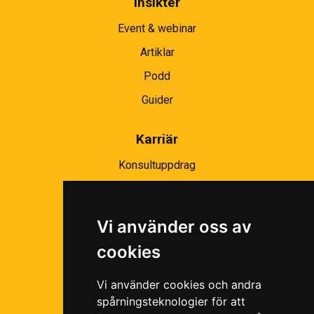
Insikter
Event & webinar
Artiklar
Podd
Guider
Karriär
Konsultuppdrag
Partnernätverk
Bli partner
Vi använder oss av
Ramavtal
cookies
Följ oss i våra sociala medier!
Vi använder cookies och andra
spårningsteknologier för att