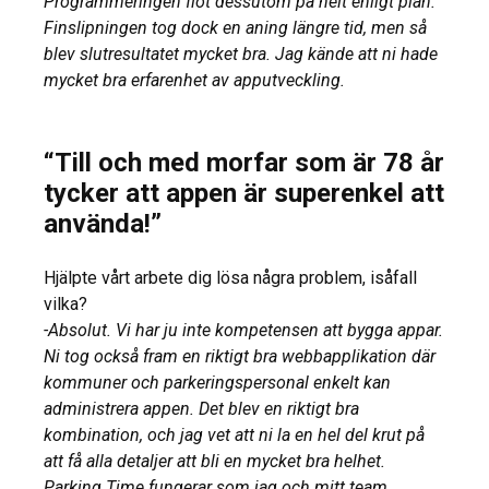
Programmeringen flöt dessutom på helt enligt plan.
Finslipningen tog dock en aning längre tid, men så
blev slutresultatet mycket bra. Jag kände att ni hade
mycket bra erfarenhet av apputveckling.
“Till och med morfar som är 78 år
tycker att appen är superenkel att
använda!”
Hjälpte vårt arbete dig lösa några problem, isåfall
vilka?
-Absolut. Vi har ju inte kompetensen att bygga appar.
Ni tog också fram en riktigt bra webbapplikation där
kommuner och parkeringspersonal enkelt kan
administrera appen. Det blev en riktigt bra
kombination, och jag vet att ni la en hel del krut på
att få alla detaljer att bli en mycket bra helhet.
Parking Time fungerar som jag och mitt team