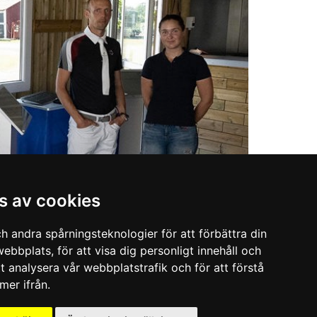
s av cookies
hinny - Vår grymma webbapp får
h andra spårningsteknologier för att förbättra din
anonbetyg!
ebbplats, för att visa dig personligt innehåll och
tt analysera vår webbplatstrafik och för att förstå
er ifrån.