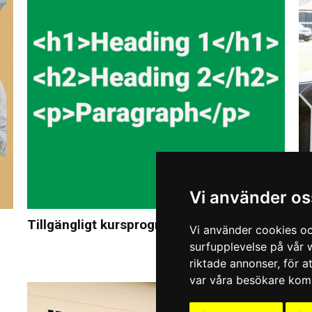
Vi använder os
Tillgängligt kursprogram för KTH
W
Vi använder cookies oc
k
surfupplevelse på vår w
riktade annonser, för a
var våra besökare komm