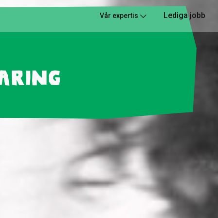
Lediga jobb
Vår expertis
caring